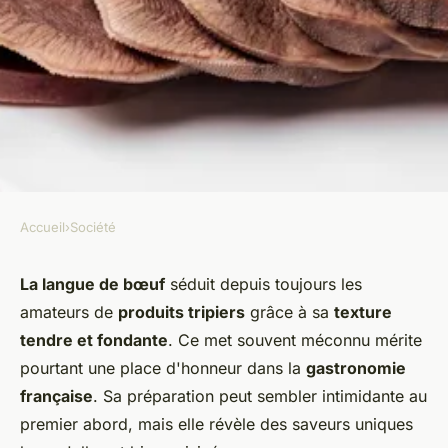
Accueil
›
Société
SOCIÉTÉ
La langue de bœuf, un met
La langue de bœuf
séduit depuis toujours les
amateurs de
produits tripiers
grâce à sa
texture
délicat à découvrir
tendre et fondante
. Ce met souvent méconnu mérite
pourtant une place d'honneur dans la
gastronomie
Louise
•
25 juillet 2025
•
1 min de lecture
française
. Sa préparation peut sembler intimidante au
premier abord, mais elle révèle des saveurs uniques