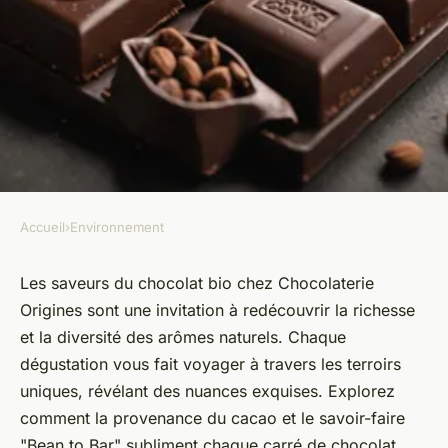
Accueil
›
Environnement
ENVIRONNEMENT
Les saveurs du chocolat bio
Les saveurs du chocolat bio chez Chocolaterie
Origines sont une invitation à redécouvrir la richesse
chez chocolaterie origines
et la diversité des arômes naturels. Chaque
dégustation vous fait voyager à travers les terroirs
Florian
•
2 octobre 2024
•
5 min de lecture
uniques, révélant des nuances exquises. Explorez
comment la provenance du cacao et le savoir-faire
"Bean to Bar" subliment chaque carré de chocolat,