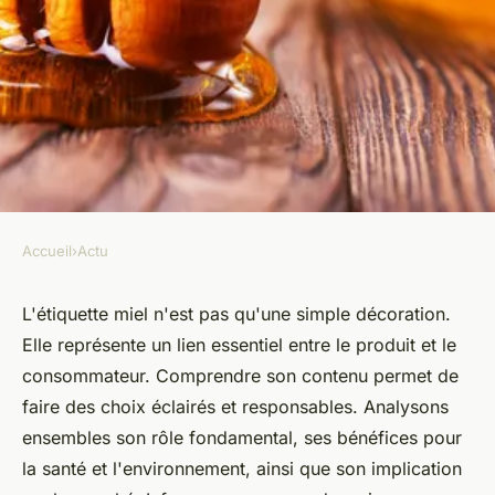
Accueil
›
Actu
ACTU
L'importance cruciale de
L'étiquette miel n'est pas qu'une simple décoration.
Elle représente un lien essentiel entre le produit et le
l'étiquette miel pour les
consommateur. Comprendre son contenu permet de
consommateurs
faire des choix éclairés et responsables. Analysons
ensembles son rôle fondamental, ses bénéfices pour
Edouard
•
24 octobre 2024
•
8 min de lecture
la santé et l'environnement, ainsi que son implication